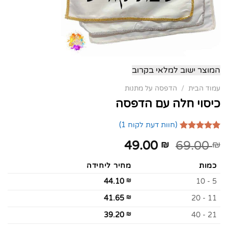
המוצר ישוב למלאי בקרוב
עמוד הבית
/
הדפסה על מתנות
כיסוי חלה עם הדפסה
(חוות דעת לקוח
1
)
1
מדורג
5.00
49.00
69.00
₪
₪
מתוך 5
מבוסס על
דירוגים של
כמות
מחיר ליחידה
לקוחות
44.10
₪
5 - 10
41.65
₪
11 - 20
39.20
₪
21 - 40