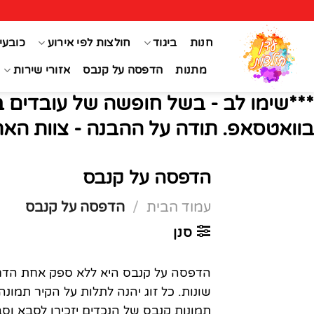
Ski
t
חנות
ביגוד
חולצות לפי אירוע
כובעי
conten
מתנות
הדפסה על קנבס
אזורי שירות
***שימו לב - בשל חופשה של עובדים ב
בוואטסאפ. תודה על ההבנה - צוות האת
הדפסה על קנבס
עמוד הבית
/
הדפסה על קנבס
סנן
הדפסה על קנבס היא ללא ספק אחת הדרכי
שונות. כל זוג יהנה לתלות על הקיר תמונ
תמונות קנבס של הנכדים יזכירו לסבא ו