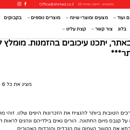
Office@shirted.co.il
כתובתינו - חיפה, גאולה 20
ם ועוד
מצעים ומוצרי שינה
מוצרים נוספים
בקבוקים
בלוג
צור קשר
קצת עלינו
אתר, יתכנו עיכובים בהזמנות. מומלץ 
ר***
מציג את כל 6 התוצאות
ם הטובות ביותר להנציח את הזכרונות היפים שלנו. זוהי מ
ה על קנבס מיום החתונה. הורים גאים בילדיהם ונהנים לראות
סבתא את הקשר העמוק עם הנכדים והנכדות האהובים.