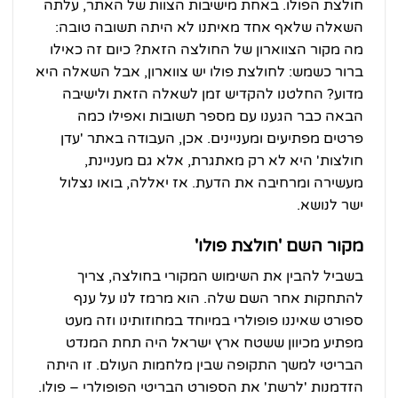
חולצת הפולו. באחת מישיבות הצוות של האתר, עלתה
השאלה שלאף אחד מאיתנו לא היתה תשובה טובה:
מה מקור הצווארון של החולצה הזאת? כיום זה כאילו
ברור כשמש: לחולצת פולו יש צווארון, אבל השאלה היא
מדוע? החלטנו להקדיש זמן לשאלה הזאת ולישיבה
הבאה כבר הגענו עם מספר תשובות ואפילו כמה
פרטים מפתיעים ומעניינים. אכן, העבודה באתר 'עדן
חולצות' היא לא רק מאתגרת, אלא גם מעניינת,
מעשירה ומרחיבה את הדעת. אז יאללה, בואו נצלול
ישר לנושא.
מקור השם 'חולצת פולו'
בשביל להבין את השימוש המקורי בחולצה, צריך
להתחקות אחר השם שלה. הוא מרמז לנו על ענף
ספורט שאיננו פופולרי במיוחד במחוזותינו וזה מעט
מפתיע מכיוון ששטח ארץ ישראל היה תחת המנדט
הבריטי למשך התקופה שבין מלחמות העולם. זו היתה
הזדמנות 'לרשת' את הספורט הבריטי הפופולרי – פולו.