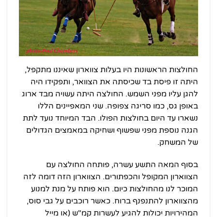
החולצות הראשונות היו בעלות צווארון שאיננו מתקפל,
היתה זו פיסת בד שכיסתה את הצוואר, ותפקידו היה
להגן עליו מפני השמש. החולצה היתה עשויה מבד ארוג
באופן גס, כמו סריגה צפופה. שני המאפיינים הללו
נשארו עד היום בחולצות הפולו. הבד המיוחד נועד לתת
הגנה נוספת מפני שפשוף ושחיקה במאמצים הגדולים
של המשחק.
בסוף המאה התשע עשרה, פותחה החולצה עם
הצווארון המקופל והכפתורים. הצווארון הזה דומה לזה
המוכר לנו מהחולצות כיום. הוא פותח על מנת למנוע
מהצווארון להתנפנף ברוח. כאשר רוכבים על גבי סוס,
המהירויות יכולות להגיע לעשרות קמ"ש (או מייל