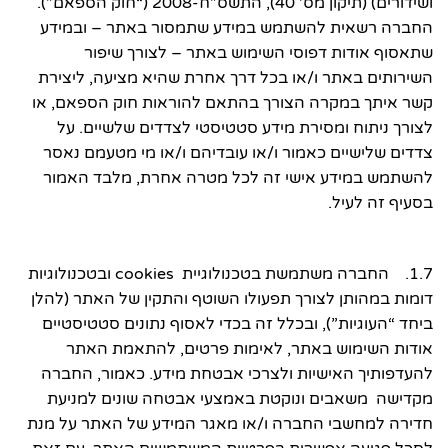
ושידורים) (תיקון מס’ 40), התשס”ח-2008 (“חוק הספאם”).
החברה רשאית להשתמש במידע שתמסור באתר – ובמידע
שתאסוף אודות דפוסי השימוש באתר – לצורך שיפור
השירותים באתר ו/או בכל דרך אחרת שהיא מציעה, ליצירת
קשר איתך במקרה הצורך בהתאם להוראות חוק הספאם, או
לצורך ניתוח ומסירת מידע סטטיסטי לצדדים שלשיים. על
צדדים שלישיים כאמור ו/או עובדיהם ו/או מי מטעמם נאסר
להשתמש במידע אישי זה לכל מטרה אחרת, מלבד האמור
בסעיף זה לעיל.
1.7. החברה משתמשת בטכנולוגיית cookies ובטכנולוגיות
דומות במהותן לצורך תפעולו השוטף והתקין של האתר (להלן
ביחד “העוגיות”), ובכלל זה בכדי לאסוף נתונים סטטיסטיים
אודות השימוש באתר, לאימות פרטים, להתאמת האתר
להעדפותיך האישיות ולצרכי אבטחת מידע. כאמור, החברה
מקדישה משאבים ונוקטת באמצעי אבטחה שונים למניעת
חדירה למחשבי החברה ו/או מאגר המידע של האתר על מנת