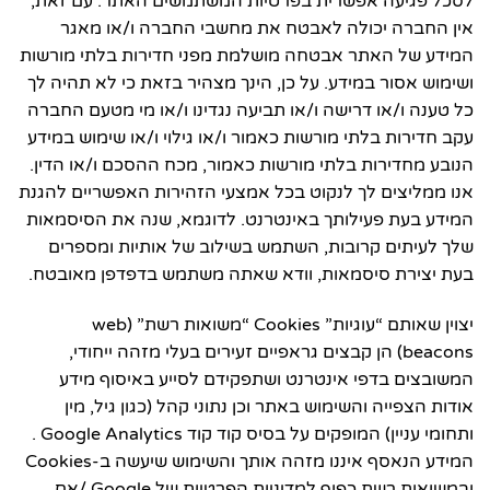
לסכל פגיעה אפשרית בפרטיות המשתמשים האתר. עם זאת,
אין החברה יכולה לאבטח את מחשבי החברה ו/או מאגר
המידע של האתר אבטחה מושלמת מפני חדירות בלתי מורשות
ושימוש אסור במידע. על כן, הינך מצהיר בזאת כי לא תהיה לך
כל טענה ו/או דרישה ו/או תביעה נגדינו ו/או מי מטעם החברה
עקב חדירות בלתי מורשות כאמור ו/או גילוי ו/או שימוש במידע
הנובע מחדירות בלתי מורשות כאמור, מכח ההסכם ו/או הדין.
אנו ממליצים לך לנקוט בכל אמצעי הזהירות האפשריים להגנת
המידע בעת פעילותך באינטרנט. לדוגמא, שנה את הסיסמאות
שלך לעיתים קרובות, השתמש בשילוב של אותיות ומספרים
בעת יצירת סיסמאות, וודא שאתה משתמש בדפדפן מאובטח.
יצוין שאותם “עוגיות” Cookies “משואות רשת” (web
beacons) הן קבצים גראפיים זעירים בעלי מזהה ייחודי,
המשובצים בדפי אינטרנט ושתפקידם לסייע באיסוף מידע
אודות הצפייה והשימוש באתר וכן נתוני קהל (כגון גיל, מין
ותחומי עניין) המופקים על בסיס קוד קוד Google Analytics .
המידע הנאסף איננו מזהה אותך והשימוש שיעשה ב-Cookies
ובמשואות רשת כפוף למדיניות הפרטיות של Google /אם