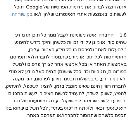
אתה רוצה לבדוק את מדיניות הפרטיות של Google תוכל
לעשות כן באמצעות אתרי האינטרנט שלהן ו/או
בקישור זה.
1.8. החברה אינה מעוניינת לקבל ממך כל תוכן או מידע
שהינו סודי או מוגן על ידי זכויות כלשהן והינך נדרש להימנע
מלהעלות לאתר ולפרסם בו כל מידע כאמור. על כן,
ההתייחסות לכל תוכן או מידע שתמסור לחברה ו/או תפרסם
באמצעות האתר או בכל אמצעי אחר לצורך פרסום (למשל
בפורומים, תגוביות וכו’, ככל שישנם) תהיה כאל מידע לא סודי
ולא קנייני. דע, כי במשלוח תכנים ומידע לפרסום, הנך מקנה
לחברה רשיון חינם שאינו מוגבל בזמן, להציג, לשכפל, להעתיק,
להפיץ, לשווק, לשדר, להעמיד לרשות הציבור ולעשות בתכנים
ובמידע כל שימוש אחר לפי שיקול דעתה. משמעותו של דבר
היא שאינך זכאי, ולא תהיה זכאי בעתיד, לכל תשלום שהוא בגין
תכנים כלשהם שתמסור לחברהו/או תפרסם באתר.