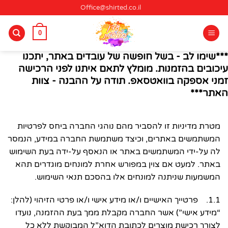
Ski
Office@shirted.co.il
t
conten
0
***שימו לב - בשל חופשה של עובדים באתר, יתכנו
עיכובים בהזמנות. מומלץ לתאם איתנו לפני הרכישה
זמני אספקה בוואטסאפ. תודה על ההבנה - צוות
האתר***
מטרת מדיניות זו להסביר מהם נוהגי החברה ביחס לפרטיות
המשתמשים באתרים, וכיצד משתמשת החברה במידע, הנמסר
לה על-ידי המשתמשים באתר או הנאסף על-ידה בעת השימוש
באתר. למעט אם צוין במפורש אחרת למונחים מוגדרים תהא
המשמעות שניתנה למונחים אלו בהסכם תנאי השימוש.
1.1. פרטייך האישיים ו/או מידע אישי ו/או פרטי הזיהוי (להלן:
“מידע אישי”) אשר החברה מקבלת ממך בעת ההזמנה, נועדו
לצורך רכישת מוצרים לכתובת הדוא”ל המבוקשת ללא כל