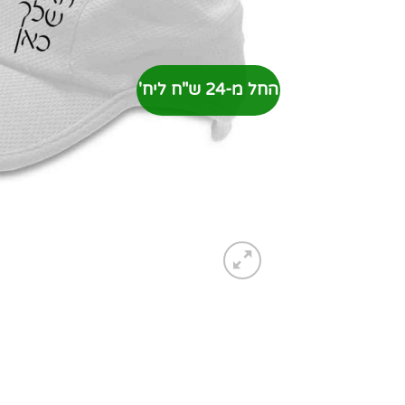
החל מ-24 ש"ח ליח'