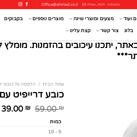
Office@shirted.co.il
כתובתינו - חיפה, גאולה 20
ם ועוד
מצעים ומוצרי שינה
מוצרים נוספים
בקבוקים
בלוג
צור קשר
קצת עלינו
אתר, יתכנו עיכובים בהזמנות. מומלץ 
ר***
עמוד הבית
/
הדפסה על כובעי דר
כובע דרייפיט עם
39.00
₪
59.00
₪
כמות
5 - 10