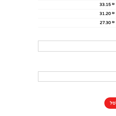
₪
33.15
₪
31.20
₪
27.30
ה - צבע לבן
סל