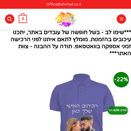
Ski
Office@shirted.co.il
t
conten
0
***שימו לב - בשל חופשה של עובדים באתר, יתכנו
עיכובים בהזמנות. מומלץ לתאם איתנו לפני הרכישה
זמני אספקה בוואטסאפ. תודה על ההבנה - צוות
האתר***
22%-
החל מ-₪38 ליח'