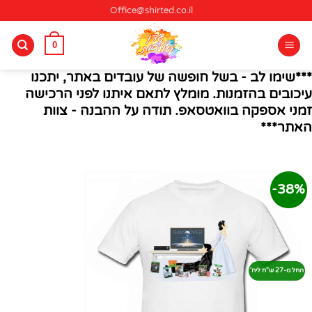
Ski
Office@shirted.co.il
t
conten
0
***שימו לב - בשל חופשה של עובדים באתר, יתכנו
עיכובים בהזמנות. מומלץ לתאם איתנו לפני הרכישה
זמני אספקה בוואטסאפ. תודה על ההבנה - צוות
האתר***
38%-
החל מ-27 ש"ח ליח'