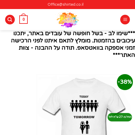
Ski
Office@shirted.co.il
t
conten
0
***שימו לב - בשל חופשה של עובדים באתר, יתכנו
עיכובים בהזמנות. מומלץ לתאם איתנו לפני הרכישה
זמני אספקה בוואטסאפ. תודה על ההבנה - צוות
האתר***
38%-
החל מ-27 ש"ח ליח'