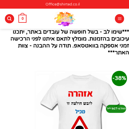
Ski
Office@shirted.co.il
t
conten
0
***שימו לב - בשל חופשה של עובדים באתר, יתכנו
עיכובים בהזמנות. מומלץ לתאם איתנו לפני הרכישה
זמני אספקה בוואטסאפ. תודה על ההבנה - צוות
האתר***
38%-
החל מ-₪27 ליח'