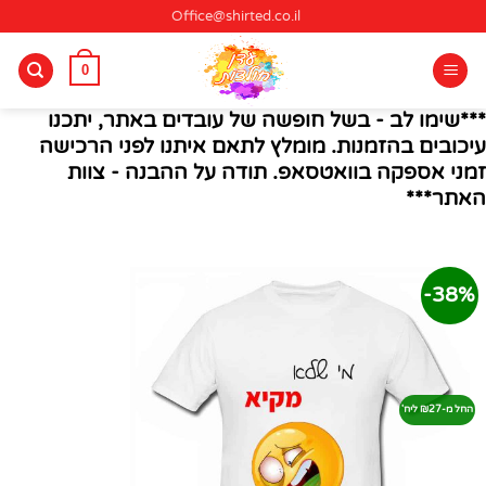
Ski
Office@shirted.co.il
t
conten
0
***שימו לב - בשל חופשה של עובדים באתר, יתכנו
עיכובים בהזמנות. מומלץ לתאם איתנו לפני הרכישה
זמני אספקה בוואטסאפ. תודה על ההבנה - צוות
האתר***
38%-
החל מ-₪27 ליח'