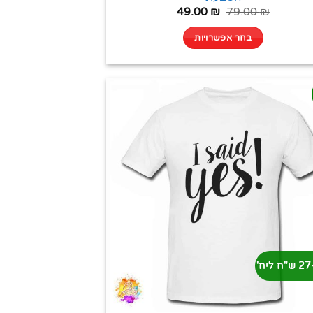
49.00
₪
79.00
₪
בחר אפשרויות
'