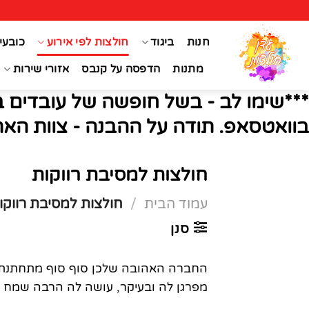
Ski
t
חנות
ביגוד
חולצות לפי אירוע
כובעי
conten
מתנות
הדפסה על קנבס
אזורי שירות
***שימו לב - בשל חופשה של עובדים ב
בוואטסאפ. תודה על ההבנה - צוות האת
חולצות למסיבת רווקות
עמוד הבית
/
חולצות למסיבת רווקו
סנן
החברה האהובה שלכן סוף סוף מתחתנת ו
מפרגן לה ובעיקר, עושה לה הרבה שמח ע