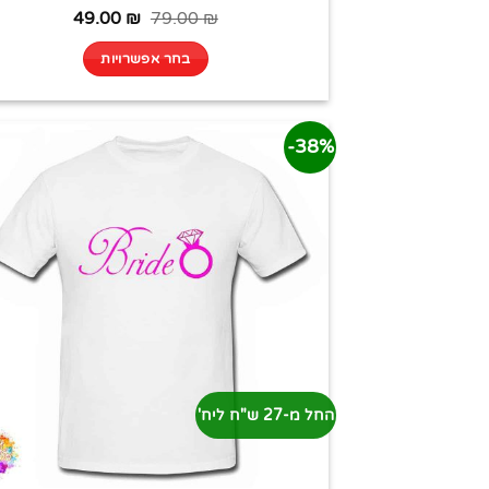
49.00
₪
79.00
₪
בחר אפשרויות
38%-
החל מ-27 ש"ח ליח'