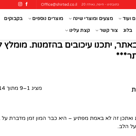
Office@shirted.co.il
כתובתינו - חיפה, גאולה 20
ם ועוד
מצעים ומוצרי שינה
מוצרים נוספים
בקבוקים
בלוג
צור קשר
קצת עלינו
אתר, יתכנו עיכובים בהזמנות. מומלץ 
ר***
מציג 1–9 מתוך 14 תוצאות
ת
אתכן זה לא באמת מפתיע – היא כבר המון זמן מדברת על ב
ל הלב.