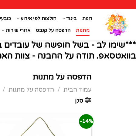
Ski
t
חנות
ביגוד
חולצות לפי אירוע
כובעי
conten
מתנות
הדפסה על קנבס
אזורי שירות
***שימו לב - בשל חופשה של עובדים ב
בוואטסאפ. תודה על ההבנה - צוות האת
הדפסה על מתנות
עמוד הבית
/
הדפסה על מתנות
/
ע
סנן
14%-