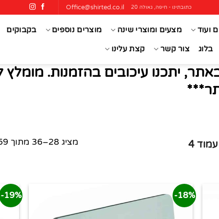
Office@shirted.co.il
כתובתינו - חיפה, גאולה 20
ם ועוד
מצעים ומוצרי שינה
מוצרים נוספים
בקבוקים
בלוג
צור קשר
קצת עלינו
אתר, יתכנו עיכובים בהזמנות. מומלץ 
ר***
מציג 28–36 מתוך 59 תוצאות
מוד 4
19%-
18%-