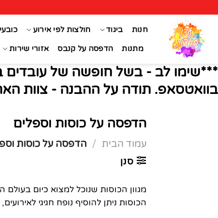
Ski
t
חנות
ביגוד
חולצות לפי אירוע
כובעי
conten
מתנות
הדפסה על קנבס
אזורי שירות
***שימו לב - בשל חופשה של עובדים ב
בוואטסאפ. תודה על ההבנה - צוות האת
הדפסה על כוסות וספלים
עמוד הבית
/
הדפסה על כוסות וספ
סנן
מגוון הכוסות שנוכל למצוא כיום בעולם ה
הכוסות ניתן להוסיף נופח חגיגי לאירועי