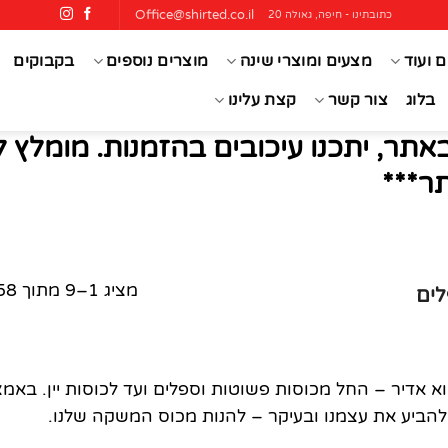
Office@shirted.co.il
כתובתינו - חיפה, גאולה 20
ם ועוד
מצעים ומוצרי שינה
מוצרים נוספים
בקבוקים
בלוג
צור קשר
קצת עלינו
אתר, יתכנו עיכובים בהזמנות. מומלץ 
ר***
מציג 1–9 מתוך 58 תוצאות
לים
וא אדיר – החל מכוסות פשוטות וספלים ועד לכוסות יין. באמצ
ם, להביע את עצמנו ובעיקר – להנות מכוס המשקה שלנו.