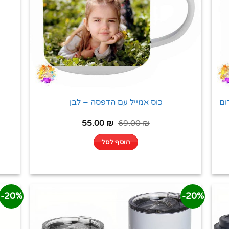
ום
כוס אמייל עם הדפסה – לבן
55.00
₪
69.00
₪
הוסף לסל
20%-
20%-