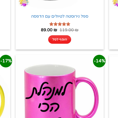
ספל נירוסטה לטיולים עם הדפסה
89.00
₪
119.00
₪
דורג
5.00
מתוך 5
הוסף לסל
17%-
14%-