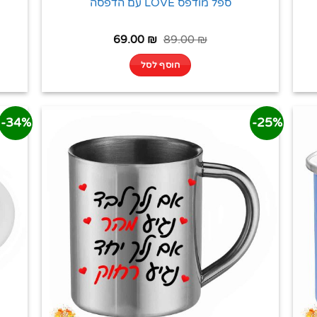
ספל מודפס LOVE עם הדפסה
69.00
₪
89.00
₪
הוסף לסל
34%-
25%-