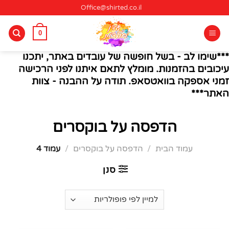
Ski
Office@shirted.co.il
t
conten
0
***שימו לב - בשל חופשה של עובדים באתר, יתכנו
עיכובים בהזמנות. מומלץ לתאם איתנו לפני הרכישה
זמני אספקה בוואטסאפ. תודה על ההבנה - צוות
האתר***
הדפסה על בוקסרים
עמוד הבית
/
הדפסה על בוקסרים
/
עמוד 4
סנן